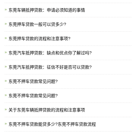
东莞车辆抵押贷款：申请必须知道的事情
东莞押车贷款一般可以贷多少?
东莞押车贷款的流程和注意事项?
东莞汽车抵押贷款：缺点和优点你了解过吗?
东莞汽车抵押贷款：征信不好是否可以贷款?
东莞不押车贷款常见问题?
东莞不押车贷款常见问题?
关于东莞车辆抵押贷款的流程和注意事项
东莞不押车贷款能贷多少?东莞不押车贷款流程