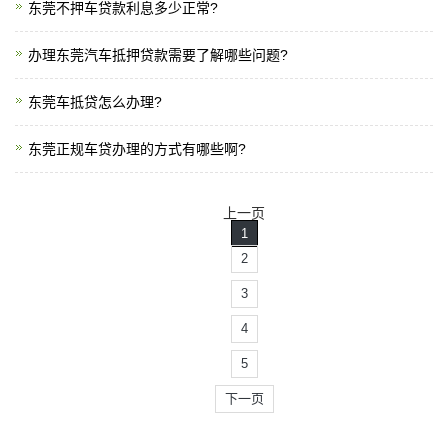
东莞不押车贷款利息多少正常?
办理东莞汽车抵押贷款需要了解哪些问题?
东莞车抵贷怎么办理?
东莞正规车贷办理的方式有哪些啊?
上一页
1
2
3
4
5
下一页