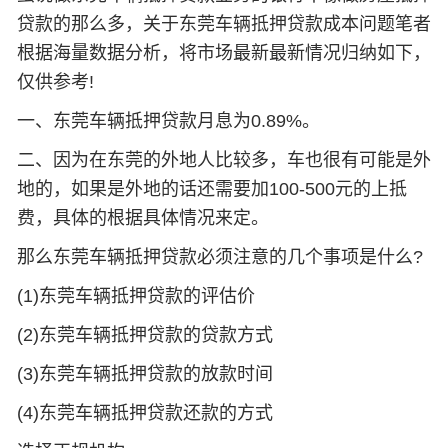
贷款的那么多，关于东莞车辆抵押贷款成本问题笔者
根据海量数据分析，将市场最新最新情况归纳如下，
仅供参考!
一、东莞车辆抵押贷款月息为0.89%。
二、因为在东莞的外地人比较多，车也很有可能是外
地的，如果是外地的话还需要加100-500元的上抵
费，具体的根据具体情况来定。
那么东莞车辆抵押贷款必须注意的几个事项是什么?
(1)东莞车辆抵押贷款的评估价
(2)东莞车辆抵押贷款的贷款方式
(3)东莞车辆抵押贷款的放款时间
(4)东莞车辆抵押贷款还款的方式