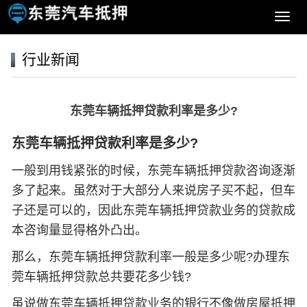
导
航
菜
行业新闻
单
东莞车辆抵押贷款利率是多少?
东莞车辆抵押贷款利率是多少?
一般到用钱紧张的时候，东莞车辆抵押贷款咨询逐渐
多了起来。虽然对于大部分人来说房子买不起，但车
子还是可以的，因此东莞车辆抵押贷款业务的贷款成
本咨询量显得格外凸出。
那么，东莞车辆抵押贷款利率一般是多少呢?办理东
莞车辆抵押贷款总共要花多少钱?
虽说做东莞车辆抵押贷款业务的银行不像做房屋抵押